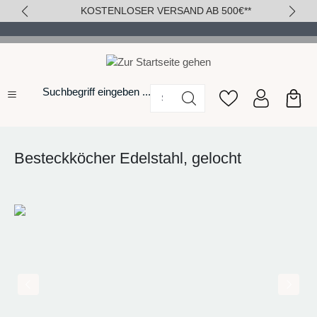
KOSTENLOSER VERSAND AB 500€**
alt springen
Suchbegriff eingeben ...
Besteckköcher Edelstahl, gelocht
Bildergalerie überspringen