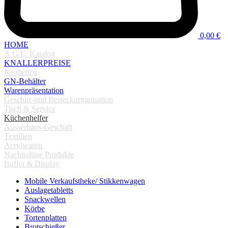
0,00 €
HOME
A.G.L. Katalog
KNALLERPREISE
Neuheiten
GN-Behälter
Warenpräsentation
Geschirr-und Besteckorganisation
Tisch & Service
Küchenhelfer
Ausserhaus-Geschäft
Textilien
Acrylwaren
Nachhaltige Produkte
Buffet & Display
Mobile Verkaufstheke/ Stikkenwagen
Auslagetabletts
Snackwellen
Körbe
Tortenplatten
Brotschießer