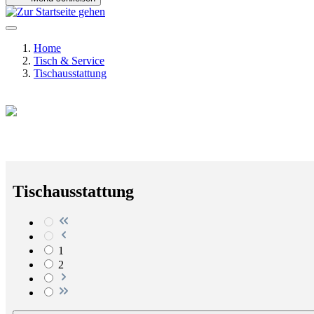
Home
Tisch & Service
Tischausstattung
Tischausstattung
1
2