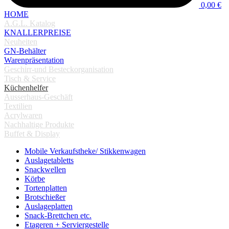
0,00 €
HOME
A.G.L. Katalog
KNALLERPREISE
Neuheiten
GN-Behälter
Warenpräsentation
Geschirr-und Besteckorganisation
Tisch & Service
Küchenhelfer
Ausserhaus-Geschäft
Textilien
Acrylwaren
Nachhaltige Produkte
Buffet & Display
Mobile Verkaufstheke/ Stikkenwagen
Auslagetabletts
Snackwellen
Körbe
Tortenplatten
Brotschießer
Auslageplatten
Snack-Brettchen etc.
Etageren + Serviergestelle