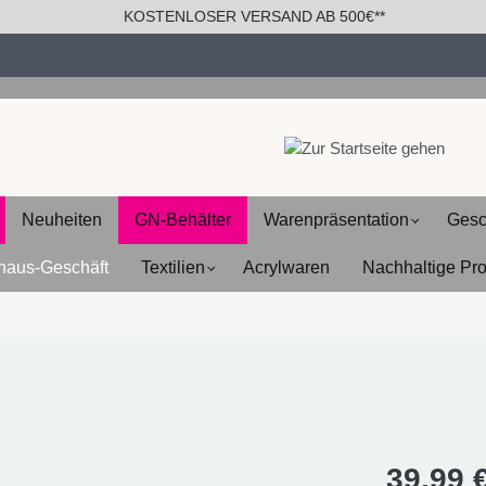
KOSTENLOSER VERSAND AB 500€**
Neuheiten
GN-Behälter
Warenpräsentation
Gesc
haus-Geschäft
Textilien
Acrylwaren
Nachhaltige Pr
39,99 