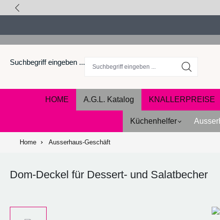
springen
Zur Hauptnavigation springen
Suchbegriff eingeben ...
HOME
A.G.L. Katalog
KNALLERPREISE
Küchenhelfer
Ausser
Home
Ausserhaus-Geschäft
Dom-Deckel für Dessert- und Salatbecher
Bildergalerie überspringen