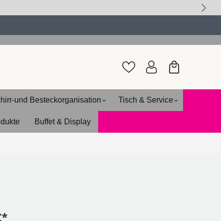
hirr-und Besteckorganisation
Tisch & Service
odukte
Buffet & Display
€*