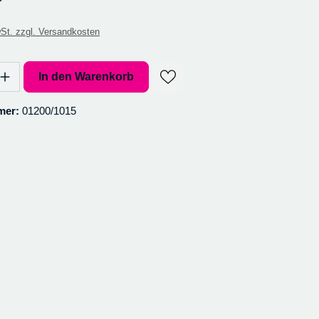
St. zzgl. Versandkosten
l: Gib den gewünschten Wert ein oder benutze die Schaltflächen um 
In den Warenkorb
mer:
01200/1015